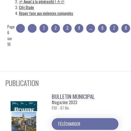
🌱 Appel à la générosité ! 🍅🥔
City Stade
Réagir face aux violences conjugales
Page
1
2
3
4
...
6
7
8
6
sur
10
PUBLICATION
BULLETIN MUNICIPAL
Magazine 2023
PDF - 87 Mo
TÉLÉCHARGER