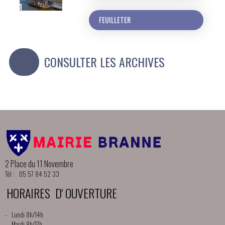
FEUILLETER
CONSULTER LES ARCHIVES
2 Place du 11 Novembre
Tél : 05 57 84 52 33
HORAIRES D' OUVERTURE
- Lundi 8h/14h
- Mardi 8h/17h