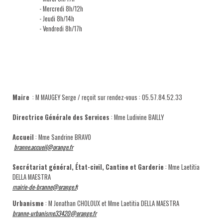
- Mercredi 8h/12h
- Jeudi 8h/14h
- Vendredi 8h/17h
Maire
: M MAUGEY Serge / reçoit sur rendez-vous : 05.57.84.52.33
Directrice Générale des Services
: Mme Ludivine BAILLY
Accueil
: Mme Sandrine BRAVO
branne.accueil@orange.fr
Secrétariat général, État-civil, Cantine et Garderie
: Mme Laetitia
DELLA MAESTRA
mairie-de-branne@orange.f
r
Urbanisme
: M Jonathan CHOLOUX et Mme Laetitia DELLA MAESTRA
branne-urbanisme33420@orange.fr