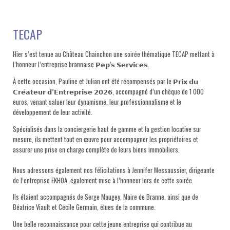
TECAP
Hier s’est tenue au Château Chainchon une soirée thématique TECAP mettant à
l’honneur l’entreprise brannaise
𝗣𝗲𝗽'𝘀 𝗦𝗲𝗿𝘃𝗶𝗰𝗲𝘀
.
À cette occasion, Pauline et Julian ont été récompensés par le
𝗣𝗿𝗶𝘅 𝗱𝘂
𝗖𝗿𝗲́𝗮𝘁𝗲𝘂𝗿 𝗱’𝗘𝗻𝘁𝗿𝗲𝗽𝗿𝗶𝘀𝗲 𝟮𝟬𝟮𝟲
, accompagné d’un chèque de 1 000
euros, venant saluer leur dynamisme, leur professionnalisme et le
développement de leur activité.
Spécialisés dans la conciergerie haut de gamme et la gestion locative sur
mesure, ils mettent tout en œuvre pour accompagner les propriétaires et
assurer une prise en charge complète de leurs biens immobiliers.
Nous adressons également nos félicitations à Jennifer Messaussier, dirigeante
de l’entreprise EKHOA, également mise à l’honneur lors de cette soirée.
Ils étaient accompagnés de Serge Maugey, Maire de Branne, ainsi que de
Béatrice Viault et Cécile Germain, élues de la commune.
Une belle reconnaissance pour cette jeune entreprise qui contribue au