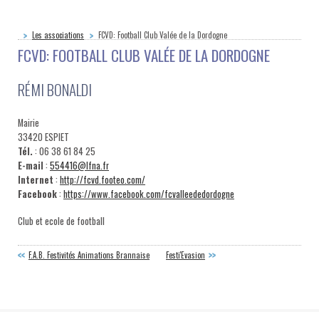
Les associations
FCVD: Football Club Valée de la Dordogne
FCVD: FOOTBALL CLUB VALÉE DE LA DORDOGNE
RÉMI BONALDI
Mairie
33420 ESPIET
Tél.
: 06 38 61 84 25
E-mail
:
554416@lfna.fr
Internet
:
http://fcvd.footeo.com/
Facebook
:
https://www.facebook.com/fcvalleededordogne
Club et ecole de football
F.A.B. Festivités Animations Brannaise
Festi'Evasion